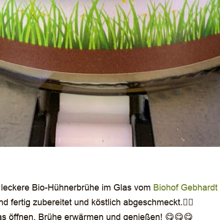
n leckere Bio-Hühnerbrühe im Glas vom
Biohof Gebhardt
 und fertig zubereitet und köstlich abgeschmeckt.👌🏼
as öffnen, Brühe erwärmen und genießen! 😋😋😋